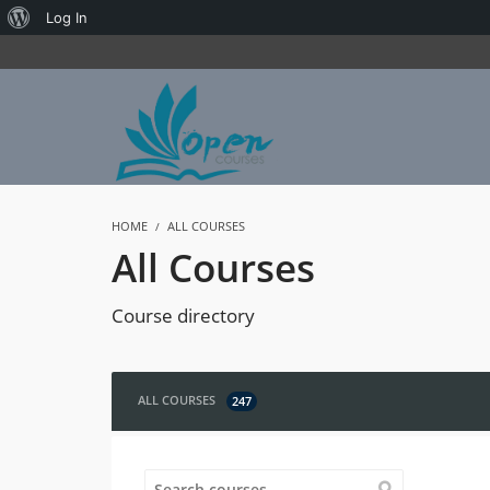
About
Log In
WordPress
HOME
ALL COURSES
All Courses
Course directory
ALL COURSES
247