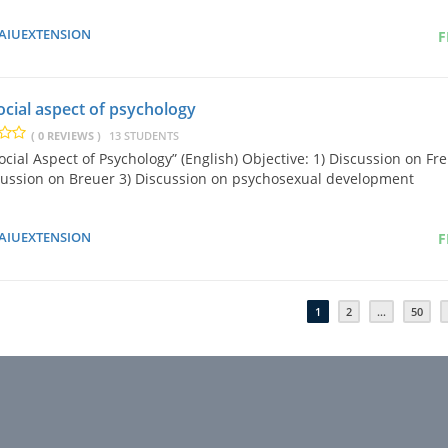
AIUEXTENSION
F
ocial aspect of psychology
( 0 REVIEWS )
13 STUDENTS
ocial Aspect of Psychology” (English) Objective: 1) Discussion on Fr
cussion on Breuer 3) Discussion on psychosexual development
AIUEXTENSION
F
1
2
…
50