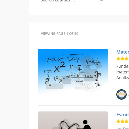
VIEWING PAGE 1 OF 50
Matem
Fundac
matemá
Analiz
Estud
Un Est