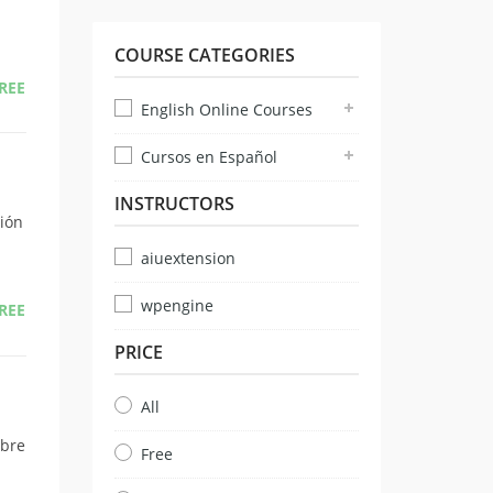
COURSE CATEGORIES
REE
English Online Courses
Cursos en Español
INSTRUCTORS
sión
aiuextension
wpengine
REE
PRICE
All
obre
Free