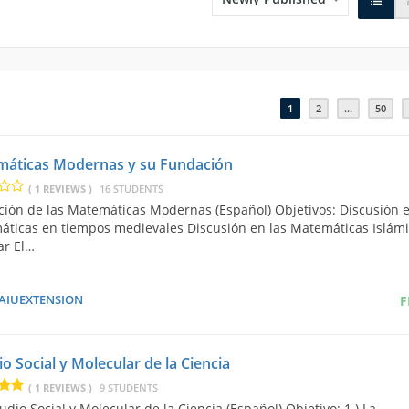
1
2
…
50
áticas Modernas y su Fundación
( 1 REVIEWS )
16 STUDENTS
ión de las Matemáticas Modernas (Español) Objetivos: Discusión 
ticas en tiempos medievales Discusión en las Matemáticas Islám
ar El…
AIUEXTENSION
F
io Social y Molecular de la Ciencia
( 1 REVIEWS )
9 STUDENTS
udio Social y Molecular de la Ciencia (Español) Objetivo: 1 ) La