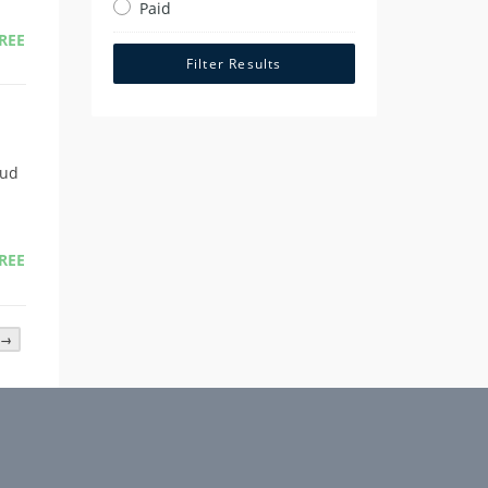
Paid
REE
Filter Results
eud
REE
→